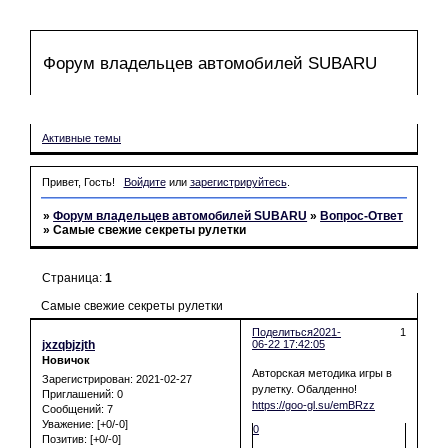
Форум владельцев автомобилей SUBARU
Форум
Участники
Поиск
Регистрация
Войти
Активные темы
Привет, Гость!
Войдите
или
зарегистрируйтесь
.
»
Форум владельцев автомобилей SUBARU
»
Вопрос-Ответ
»
Самые свежие секреты рулетки
Страница:
1
Самые свежие секреты рулетки
Поделиться
2021-
1
jxzqbjzjth
06-22 17:42:05
Новичок
Авторская методика игры в
Зарегистрирован
: 2021-02-27
рулетку. Обалденно!
Приглашений:
0
https://goo-gl.su/emBRzz
Сообщений:
7
Уважение:
[+0/-0]
0
Позитив:
[+0/-0]