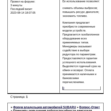
Ее использование позволяет:
Провел на форуме:
3 минуты
снижать объемы выбросов;
Последний визит:
повышать ресурс двигателя;
2023-08-14 18:07:05
экономить топливо.
Компания предлагает
приобрести современные
модели устройств.
Предлагается газобаллонное
оборудование всех
применяемых типов.
Менеджеры оказывают
содействие в выборе
редуктора по параметрам.
Предоставляются гарантии
успешного использования.
Выделяется годичный срок на
обмен и возврат. Оплата
принимается наличными и
банковскими
перечислениями.
0
Страница:
1
»
Форум владельцев автомобилей SUBARU
»
Вопрос-Ответ
»
Принципы повышения работоспособности двигателя