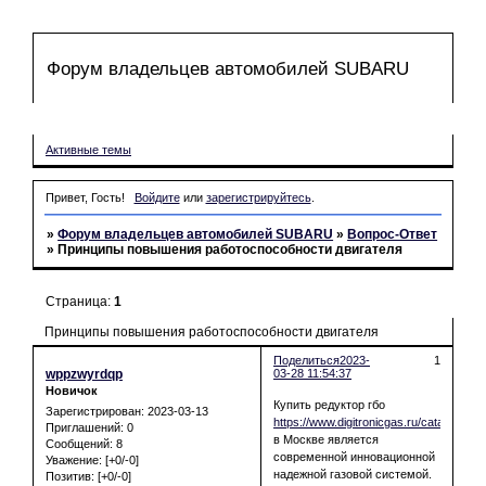
Форум владельцев автомобилей SUBARU
Форум
Участники
Поиск
Регистрация
Войти
Активные темы
Привет, Гость!
Войдите
или
зарегистрируйтесь
.
»
Форум владельцев автомобилей SUBARU
»
Вопрос-Ответ
»
Принципы повышения работоспособности двигателя
Страница:
1
Принципы повышения работоспособности двигателя
Поделиться
2023-
1
wppzwyrdqp
03-28 11:54:37
Новичок
Купить редуктор гбо
Зарегистрирован
: 2023-03-13
https://www.digitronicgas.ru/catalog/red
Приглашений:
0
в Москве является
Сообщений:
8
современной инновационной
Уважение:
[+0/-0]
надежной газовой системой.
Позитив:
[+0/-0]