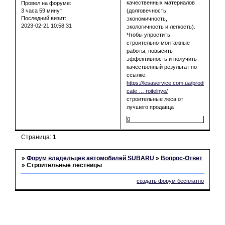
качественных материалов
Провел на форуме:
3 часа 59 минут
(долговечность,
Последний визит:
экономичность,
2023-02-21 10:58:31
экологичность и легкость).
Чтобы упростить
строительно-монтажные
работы, повысить
эффективность и получить
качественный результат по
ссылке:
https://lesaservice.com.ua/product-
cate … roitelnye/
строительные леса от
лучшего продавца
0
Страница:
1
»
Форум владельцев автомобилей SUBARU
»
Вопрос-Ответ
»
Строительные лестницы
создать форум бесплатно