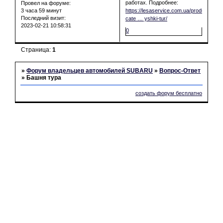
работах. Подробнее:
Провел на форуме:
3 часа 59 минут
https://lesaservice.com.ua/product-
Последний визит:
cate … yshki-tur/
2023-02-21 10:58:31
0
Страница:
1
»
Форум владельцев автомобилей SUBARU
»
Вопрос-Ответ
»
Башня тура
создать форум бесплатно