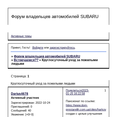
Форум владельцев автомобилей SUBARU
Форум
Участники
Поиск
Регистрация
Войти
Активные темы
Привет, Гость!
Войдите
или
зарегистрируйтесь
.
»
Форум владельцев автомобилей SUBARU
»
Встречаемся??
»
Круглосуточный уход за пожилыми
людьми
Страница:
1
Круглосуточный уход за пожилыми людьми
Поделиться
2023-
1
Darius4678
01-25 16:22:58
Активный участник
Пансионат по ссылке:
Зарегистрирован
: 2022-10-24
https://www.dom-
Приглашений:
0
prestarelih.com.ua/cities/harkov/
Сообщений:
40
создан с целью улучшения
Уважение:
[+0/-0]